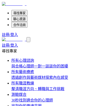
尋找專家
聊心資源
合作洽詢
註冊/登入
註冊/登入
尋找專家
所有心理諮詢
與合格心理師一對一談談你的困擾
所有藝術療癒
透過創作與藝術媒材探索內在感受
所有職涯教練
釐清職涯方向、轉職與工作挑戰
測驗媒合
30秒找到適合你的心理師
找到你的靈魂花圖