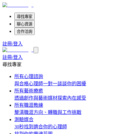
尋找專家
聊心資源
合作洽詢
註冊/登入
註冊/登入
尋找專家
所有心理諮詢
與合格心理師一對一談談你的困擾
所有藝術療癒
透過創作與藝術媒材探索內在感受
所有職涯教練
釐清職涯方向、轉職與工作挑戰
測驗媒合
30秒找到適合你的心理師
找到你的靈魂花圖