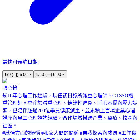
最快可預約日期:
8/9 (日) 6:00 ~
8/10 (一) 6:00 ~
張心怡
逾10年心理工作經驗，現任初日診所減重心理師、CTSSO體
重管理師。專注於減重心理、情緒性進食、睡眠困擾與壓力調
適，已陪伴超過200位學員健康減重，並累積上百場企業心理
講座與員工心理諮詢經驗，合作場域橫跨企業、醫療、校園與
社區。
#
感情方面的煩惱
#
和家人間的關係
#
自我探索與成長
#
工作職