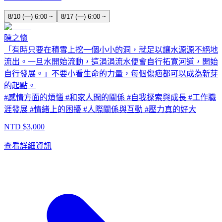
8/10 (一) 6:00 ~
8/17 (一) 6:00 ~
陳之懷
「有時只要在積雪上挖一個小小的洞，就足以讓水源源不絕地
流出。一旦水開始流動，這涓涓流水便會自行拓寛河道，開始
自行發展。」不要小看生命的力量，每個傷疤都可以成為新芽
的起點。
#
感情方面的煩惱
#
和家人間的關係
#
自我探索與成長
#
工作職
涯發展
#
情緒上的困擾
#
人際關係與互動
#
壓力真的好大
NTD $
3,000
查看詳細資訊