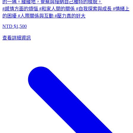
的一隅。緩緩地，覺察與接納自己獨特的樣貌。
#
感情方面的煩惱
#
和家人間的關係
#
自我探索與成長
#
情緒上
的困擾
#
人際關係與互動
#
壓力真的好大
NTD $
1,500
查看詳細資訊