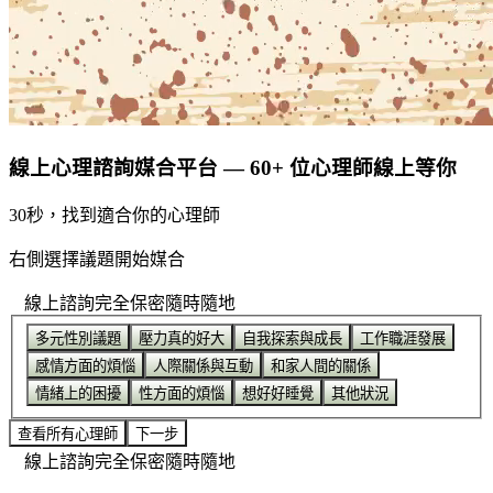
線上心理諮詢媒合平台 — 60+ 位心理師線上等你
30秒，找到適合你的心理師
右側選擇議題開始媒合
線上諮詢
完全保密
隨時隨地
多元性別議題
壓力真的好大
自我探索與成長
工作職涯發展
感情方面的煩惱
人際關係與互動
和家人間的關係
情緒上的困擾
性方面的煩惱
想好好睡覺
其他狀況
查看所有心理師
下一步
線上諮詢
完全保密
隨時隨地