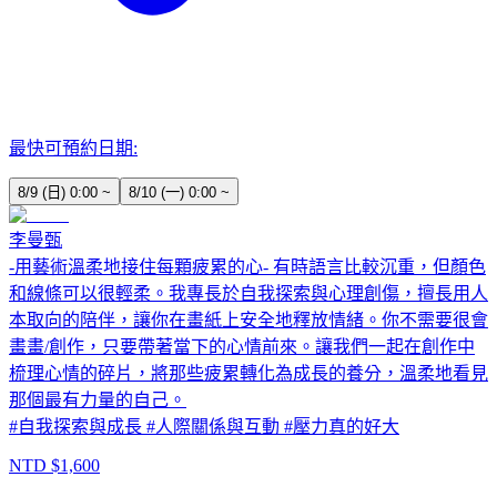
最快可預約日期:
8/9 (日) 0:00 ~
8/10 (一) 0:00 ~
李曼甄
-用藝術溫柔地接住每顆疲累的心- 有時語言比較沉重，但顏色
和線條可以很輕柔。我專長於自我探索與心理創傷，擅長用人
本取向的陪伴，讓你在畫紙上安全地釋放情緒。你不需要很會
畫畫/創作，只要帶著當下的心情前來。讓我們一起在創作中
梳理心情的碎片，將那些疲累轉化為成長的養分，溫柔地看見
那個最有力量的自己。
#
自我探索與成長
#
人際關係與互動
#
壓力真的好大
NTD $
1,600