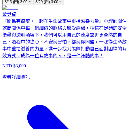
8/13 (四) 3:00 ~
8/20 (四) 3:00 ~
黃尹貞
『關係有療癒，一起在生命故事中重拾滋養力量』心理師關注
諮商關係中每一個細微的脈絡與感受經驗，相信在足夠的安全
堡壘與透明涵容下，我們可以用自己的速度靠近更全然的自
己，過程中的擔心、不安與害怕，都與你同盟，一起從生命故
事中重拾滋養的力量，進一步找到能夠打動自己面對困境的有
效方式。成為一位有故事的人，是一件滿酷的事！
NTD $
3,000
查看詳細資訊