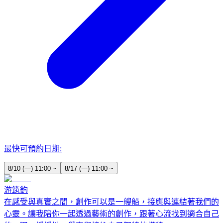
最快可預約日期:
8/10 (一) 11:00 ~
8/17 (一) 11:00 ~
游筑鈞
在感受與真實之間，創作可以是一艘船，接應與連結著我們的
心靈。讓我陪你一起透過藝術的創作，跟著心流找到適合自己