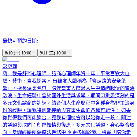
最快可預約日期:
8/10 (一) 10:00 ~
8/11 (二) 10:00 ~
彭舒筠
嗨，我是舒筠心理師，諮商心理師年資十年，平常喜歡大自
然、藝術、自我探索。 曾被友人戲稱為「會走路的安全堡
壘」，擅長溫柔包容，陪伴當事人度過人生中情緒起伏的驚濤
駭浪。生命經驗中曾於國外生活與求學，期間印象最深刻的是
多元文化諮商的訓練，結合個人生命歷程中各種身為非主流身
份的經驗，讓我特別能接納與尊重生命的各種可能性。 如果
你覺得我們可能適合，讓我有個機會可以陪你走一段。 關注
的議題與取向：創傷知情與復原、多元文化議題、身心整合取
向、身體經驗創傷療法進修中 ＊更多關於我：臉書「陪你走