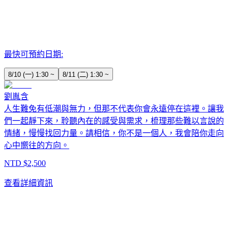
最快可預約日期:
8/10 (一) 1:30 ~
8/11 (二) 1:30 ~
劉胤含
人生難免有低潮與無力，但那不代表你會永遠停在這裡。讓我
們一起靜下來，聆聽內在的感受與需求，梳理那些難以言說的
情緒，慢慢找回力量。請相信，你不是一個人，我會陪你走向
心中嚮往的方向。
NTD $
2,500
查看詳細資訊