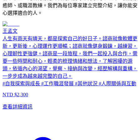
癒師、或職涯教練。我們為每位專家建立完整介紹，讓你能安
心選擇適合的人。
王孟文
人生有雨天有晴天，都是探索自己的好日子。諮商就像軟體更
新，更新後，心理運作更順暢；諮商就像健身鍛鍊，越練習，
心理韌性更強健。諮商是一段旅程，我們一起投入與合作，需
要一些時間和耐心，輕柔的梳理情緒和想法，了解困擾的源
頭，依循內心的渴望，覺察、接納與改變，經歷解構與重構，
一步步成為越來越完整的自己。
#
自我探索與成長
#
工作職涯發展
#
其他狀況
#
人際關係與互動
NTD $
2,300
查看詳細資訊