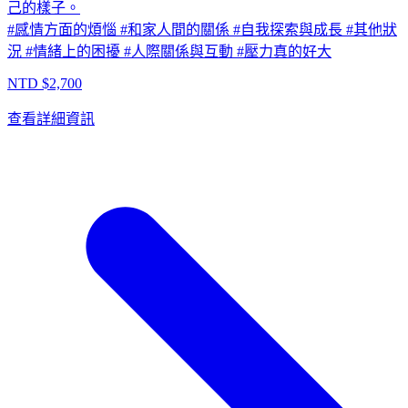
己的樣子。
#
感情方面的煩惱
#
和家人間的關係
#
自我探索與成長
#
其他狀
況
#
情緒上的困擾
#
人際關係與互動
#
壓力真的好大
NTD $
2,700
查看詳細資訊