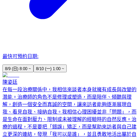
最快可預約日期:
8/9 (日) 8:00 ~
8/10 (一) 1:00 ~
陳姿廷
在每一段治療關係中，我相信來談者本身就擁有成長與改變的
潛能。治療師的角色不是修理或塑造，而是陪伴、傾聽與理
解，創造一個安全而真誠的空間，讓來訪者能夠逐漸展現自
我、看見自我、接納自我。我相信心理困擾並非「問題」，而
是生命在面對壓力、限制或未被理解的經驗時的自然反應。治
療的過程，不是要把「錯誤」矯正，而是幫助來訪者與自己建
立更深的連結，發現「我可以是誰」，並且勇敢地活出屬於自