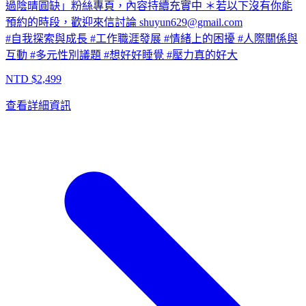
過陰晴圓缺」粉絲專頁，內容持續充實中 ＊若以下沒有你能
預約的時段，歡迎來信討論
shuyun629@gmail.com
#
自我探索與成長
#
工作職涯發展
#
情緒上的困擾
#
人際關係與
互動
#
多元性別議題
#
想好好睡覺
#
壓力真的好大
NTD $
2,499
查看詳細資訊