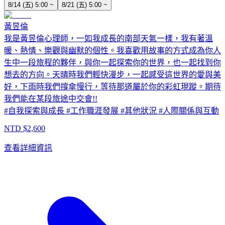
8/14 (五) 5:00 ~
8/21 (五) 5:00 ~
黃昱倫
我是黃昱倫心理師，一如我成長的南部天氣一樣，我有著溫
暖、熱情、樂觀與幽默的個性。我喜歡用故事的方式成為你人
生中一段旅程的夥伴，與你一起探索你的世界，也一起找到你
想去的方向。天晴時我們輕快漫步，一起感受這世界的愛與美
好，下雨時我們撐傘慢行，等待那道屬於你的彩虹現蹤。期待
我們能在某段旅途中交會!!
#
自我探索與成長
#
工作職涯發展
#
其他狀況
#
人際關係與互動
NTD $
2,600
查看詳細資訊