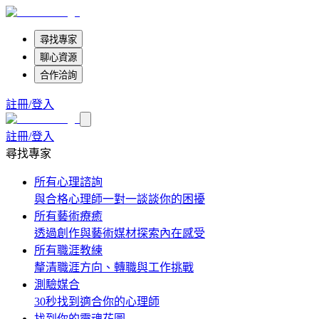
尋找專家
聊心資源
合作洽詢
註冊/登入
註冊/登入
尋找專家
所有心理諮詢
與合格心理師一對一談談你的困擾
所有藝術療癒
透過創作與藝術媒材探索內在感受
所有職涯教練
釐清職涯方向、轉職與工作挑戰
測驗媒合
30秒找到適合你的心理師
找到你的靈魂花圖