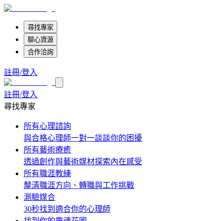
尋找專家
聊心資源
合作洽詢
註冊/登入
註冊/登入
尋找專家
所有心理諮詢
與合格心理師一對一談談你的困擾
所有藝術療癒
透過創作與藝術媒材探索內在感受
所有職涯教練
釐清職涯方向、轉職與工作挑戰
測驗媒合
30秒找到適合你的心理師
找到你的靈魂花圖