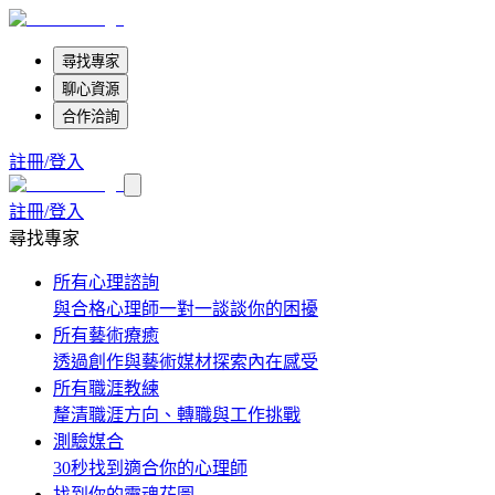
尋找專家
聊心資源
合作洽詢
註冊/登入
註冊/登入
尋找專家
所有心理諮詢
與合格心理師一對一談談你的困擾
所有藝術療癒
透過創作與藝術媒材探索內在感受
所有職涯教練
釐清職涯方向、轉職與工作挑戰
測驗媒合
30秒找到適合你的心理師
找到你的靈魂花圖