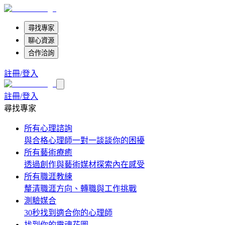
尋找專家
聊心資源
合作洽詢
註冊/登入
註冊/登入
尋找專家
所有心理諮詢
與合格心理師一對一談談你的困擾
所有藝術療癒
透過創作與藝術媒材探索內在感受
所有職涯教練
釐清職涯方向、轉職與工作挑戰
測驗媒合
30秒找到適合你的心理師
找到你的靈魂花圖