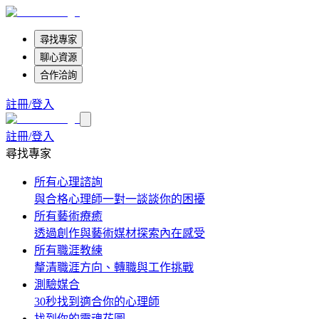
尋找專家
聊心資源
合作洽詢
註冊/登入
註冊/登入
尋找專家
所有心理諮詢
與合格心理師一對一談談你的困擾
所有藝術療癒
透過創作與藝術媒材探索內在感受
所有職涯教練
釐清職涯方向、轉職與工作挑戰
測驗媒合
30秒找到適合你的心理師
找到你的靈魂花圖