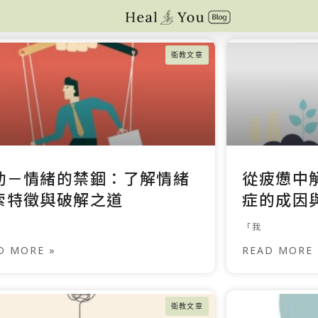
衛教文章
勒－情緒的禁錮：了解情緒
從疲憊中
索特徵與破解之道
症的成因
「我
D MORE »
READ MORE 
衛教文章