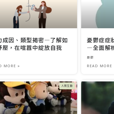
力成因、類型揭密—了解如
憂鬱症症
紓壓，在喧囂中綻放自我
—全面解
憂鬱
D MORE »
READ MORE 
人際互動