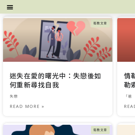
衛教文章
迷失在愛的曙光中：失戀後如
情
何重新尋找自我
勒
失戀
「爸
READ MORE »
REA
衛教文章