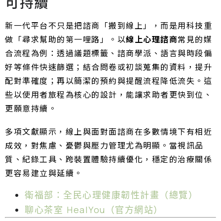
可持續
新一代平台不只是把諮商「搬到線上」，而是用科技重
做「尋求幫助的第一哩路」。以
線上心理諮商
常見的媒
合流程為例：透過議題標籤、諮商學派、語言與時段偏
好等條件快速篩選；結合問卷或初談蒐集的資料，提升
配對準確度；再以簡潔的預約與提醒流程降低流失。這
些以使用者旅程為核心的設計，能讓求助者更快到位、
更願意持續。
多項文獻顯示，線上與面對面諮商在多數情境下有相近
成效，對焦慮、憂鬱與壓力管理尤為明顯。當視訊品
質、紀錄工具、跨裝置體驗持續優化，穩定的治療關係
更容易建立與延續。
衛福部：全民心理健康韌性計畫（總覽）
聊心茶室 HealYou（官方網站）