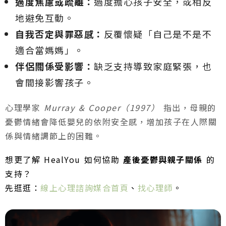
過度焦慮或疏離：
過度擔心孩子安全，或相反
地避免互動。
自我否定與罪惡感：
反覆懷疑「自己是不是不
適合當媽媽」。
伴侶關係受影響：
缺乏支持導致家庭緊張，也
會間接影響孩子。
心理學家
Murray & Cooper（1997）
指出，母親的
憂鬱情緒會降低嬰兒的依附安全感，增加孩子在人際關
係與情緒調節上的困難。
想更了解 HealYou 如何協助
產後憂鬱與親子關係
的
支持？
先逛逛：
線上心理諮詢媒合首頁
、
找心理師
。