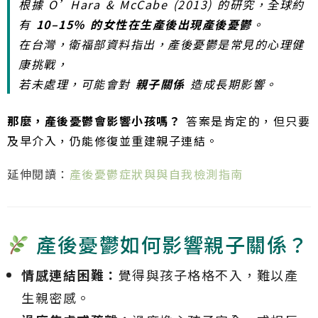
根據 O’Hara & McCabe (2013) 的研究，全球約
有
10–15% 的女性在生產後出現產後憂鬱
。
在台灣，衛福部資料指出，產後憂鬱是常見的心理健
康挑戰，
若未處理，可能會對
親子關係
造成長期影響。
那麼，產後憂鬱會影響小孩嗎？
答案是肯定的，但只要
及早介入，仍能修復並重建親子連結。
延伸閱讀：
產後憂鬱症狀與與自我檢測指南
產後憂鬱如何影響親子關係？
情感連結困難：
覺得與孩子格格不入，難以產
生親密感。