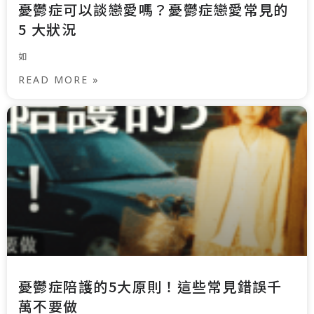
憂鬱症可以談戀愛嗎？憂鬱症戀愛常見的
5 大狀況
如
READ MORE »
憂鬱症陪護的5大原則！這些常見錯誤千
萬不要做