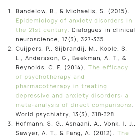
Bandelow, B., & Michaelis, S. (2015).
Epidemiology of anxiety disorders in
the 21st century
. Dialogues in clinical
neuroscience, 17(3), 327-335.
Cuijpers, P., Sijbrandij, M., Koole, S.
L., Andersson, G., Beekman, A. T., &
Reynolds, C. F. (2014).
The efficacy
of psychotherapy and
pharmacotherapy in treating
depressive and anxiety disorders: a
meta-analysis of direct comparisons
.
World psychiatry, 13(3), 318-328.
Hofmann, S. G., Asnaani, A., Vonk, I. J.,
Sawyer, A. T., & Fang, A. (2012).
The