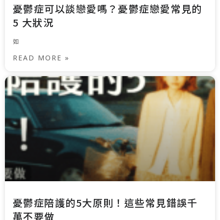
憂鬱症可以談戀愛嗎？憂鬱症戀愛常見的
5 大狀況
如
READ MORE »
憂鬱症陪護的5大原則！這些常見錯誤千
萬不要做