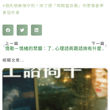
4個失戀療傷守則！除了把「時間當良藥」你更需要學
會這件事
上一篇
下一篇
情勒－情緒的禁錮：了解情緒勒索特徵與破解之道
心理諮商跟諮詢有什麼差別？我適合哪種？
相關文章...